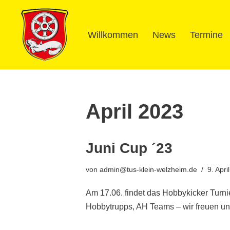
Zum
Willkommen
News
Termine
Inhalt
springen
April 2023
Juni Cup ´23
von
admin@tus-klein-welzheim.de
9. Apri
Am 17.06. findet das Hobbykicker Turni
Hobbytrupps, AH Teams – wir freuen u