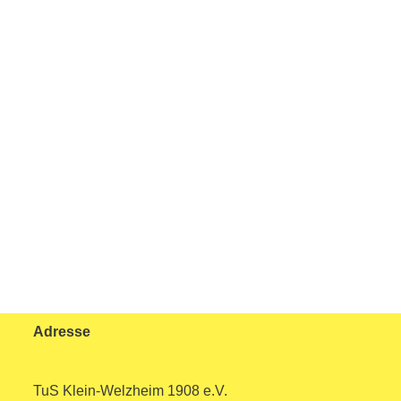
Adresse
TuS Klein-Welzheim 1908 e.V.