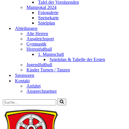
Tafel der Vorsitzenden
Mainpokal 2024
Fotogalerie
Speisekarte
Spielplan
Abteilungen
Alte Herren
Ausgleichsport
Gymnastik
Herrenfußball
1. Mannschaft
Spielplan & Tabelle der Ersten
Jugendfußball
Kinder Turnen / Tanzen
Sponsoren
Kontakt
Anfahrt
Ansprechpartner
Suchen
nach …