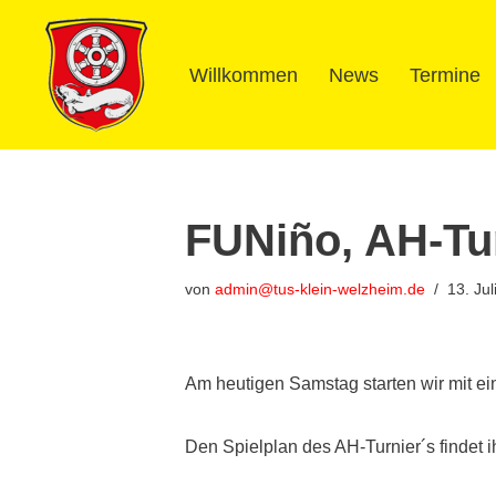
Zum
Willkommen
News
Termine
Inhalt
springen
FUNiño, AH-Tur
von
admin@tus-klein-welzheim.de
13. Jul
Am heutigen Samstag starten wir mit ei
Den Spielplan des AH-Turnier´s findet 