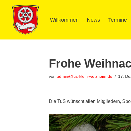
Zum
Willkommen
News
Termine
Inhalt
springen
Frohe Weihnac
von
admin@tus-klein-welzheim.de
17. D
Die TuS wünscht allen Mitgliedern, Sp